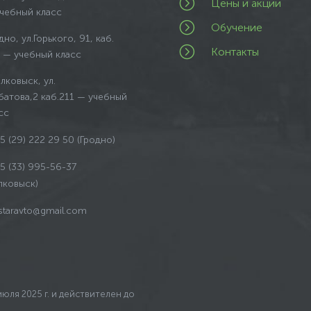
=
Цены и акции
чебный класс
=
Обучение
дно, ул.Горького, 91, каб.
=
Контакты
 — учебный класс
олковыск, ул.
батова,2
каб.211
— учебный
сс
5 (29) 222 29 50 (Гродно)
5 (33) 995-56-37
лковыск)
estaravto@gmail.com
 июля 2025 г. и действителен до