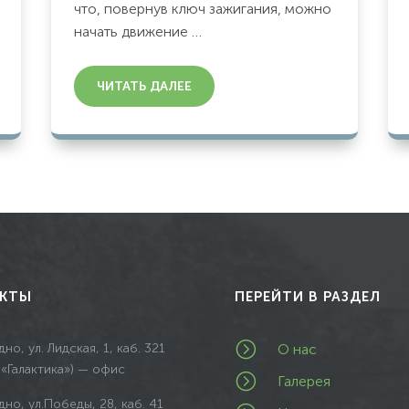
что, повернув ключ зажигания, можно
начать движение …
ЧИТАТЬ ДАЛЕЕ
КТЫ
ПЕРЕЙТИ В РАЗДЕЛ
=
дно, ул. Лидская, 1, каб. 321
О нас
 «Галактика») — офис
=
Галерея
дно, ул.Победы, 28, каб. 41