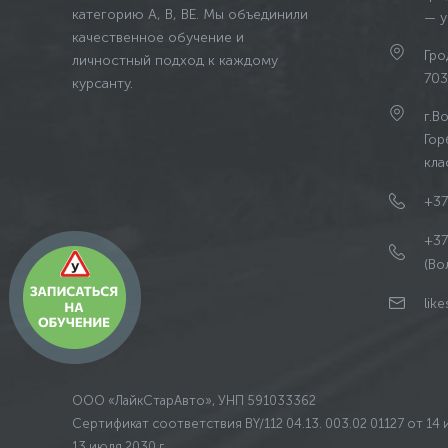
категорию А, В, BE. Мы объединили
— у
качественное обучение и
Гро
личностный подход к каждому
703
курсанту.
г.В
Гор
кла
+37
+37
(Во
lik
ООО «ЛайкСтарАвто», УНП 591033362
Сертификат соответствия
BY/112 04.13. 003.02 01127 от 14
13 июля 2030 г.