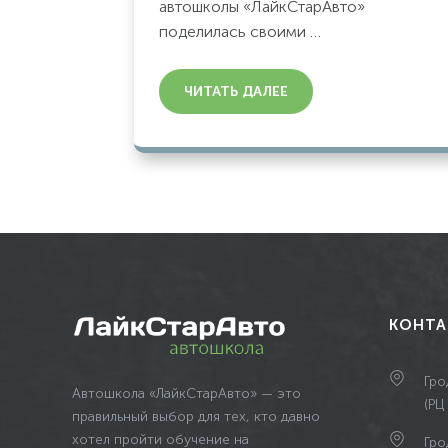
автошколы «ЛайкСтарАвто»
поделилась своими …
ЧИТАТЬ ДАЛЕЕ
КОНТА
Гро
Автошкола «ЛайкСтарАвто» — это
(РЦ
правильный выбор для тех, кто давно
хотел пройти обучение на
Гро